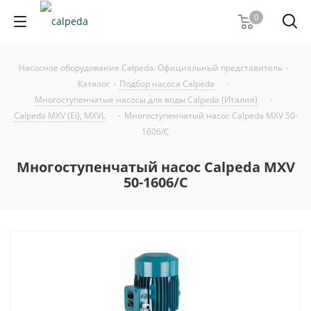
0
Насосное оборудование Calpeda. Официальный представитель
-
Каталог
-
Подбор насоса Calpeda
-
Многоступенчатые насосы для воды Calpeda (Италия)
-
Calpeda MXV (EI), MXVL
-
Многоступенчатый насос Calpeda MXV 50-
1606/C
Многоступенчатый насос Calpeda MXV
50-1606/C