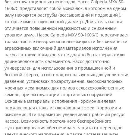
без эксплуатационных неполадок. Насос Calpeda MXV 50-
1606/C представляет собой моноблок, в котором на одном
валу находятся раструбы (всасывающий и подающий ),
которые имеют одинаковый диаметр. Двигатель насоса
отличается повышенной надежностью и сниженным
уровнем шума. Насос Calpeda MXV 50-1606/C перекачивает
только чистые невзрывоопасные жидкости без химически
агрессивных включений для материалов исполнения
насоса, а также в жидкостях не должно быть твердых или
длинноволокнистых элементов. Насос достаточно
универсален для использования в промышленной и
бытовой сферах, в системах, используемых для увеличения
давления, установках пожаротушения, высоконапорных
моечных механизмах, для полива сельскохозяйственных
земель, при эксплуатации спортивных сооружений.
Основные материалы исполнения - хромоникелевая
нержавеющая сталь, исключающая эффект коррозии и
окисления. Эти параметры увеличивают рабочий ресурс
насоса. Возможность постоянного бесперебойного
функционирования обеспечивает защита от перепадов
электрического напряжения, а также система защиты