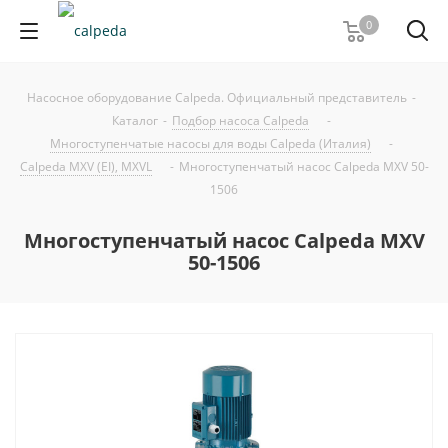
0
Насосное оборудование Calpeda. Официальный представитель
-
Каталог
-
Подбор насоса Calpeda
-
Многоступенчатые насосы для воды Calpeda (Италия)
-
Calpeda MXV (EI), MXVL
-
Многоступенчатый насос Calpeda MXV 50-
1506
Многоступенчатый насос Calpeda MXV
50-1506