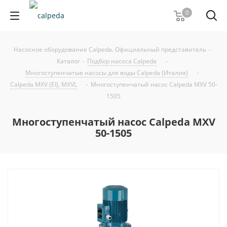
0
Насосное оборудование Calpeda. Официальный представитель
-
Каталог
-
Подбор насоса Calpeda
-
Многоступенчатые насосы для воды Calpeda (Италия)
-
Calpeda MXV (EI), MXVL
-
Многоступенчатый насос Calpeda MXV 50-
1505
Многоступенчатый насос Calpeda MXV
50-1505