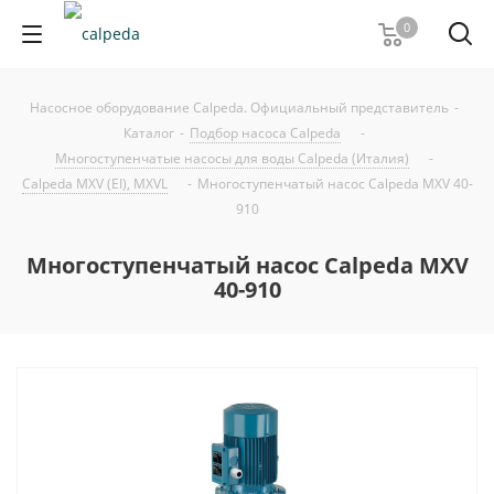
0
Насосное оборудование Calpeda. Официальный представитель
-
Каталог
-
Подбор насоса Calpeda
-
Многоступенчатые насосы для воды Calpeda (Италия)
-
Calpeda MXV (EI), MXVL
-
Многоступенчатый насос Calpeda MXV 40-
910
Многоступенчатый насос Calpeda MXV
40-910