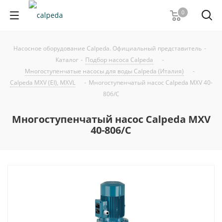
0
Насосное оборудование Calpeda. Официальный представитель
-
Каталог
-
Подбор насоса Calpeda
-
Многоступенчатые насосы для воды Calpeda (Италия)
-
Calpeda MXV (EI), MXVL
-
Многоступенчатый насос Calpeda MXV 40-
806/C
Многоступенчатый насос Calpeda MXV
40-806/C