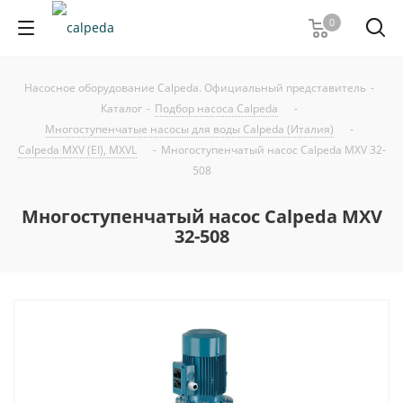
0
Насосное оборудование Calpeda. Официальный представитель
-
Каталог
-
Подбор насоса Calpeda
-
Многоступенчатые насосы для воды Calpeda (Италия)
-
Calpeda MXV (EI), MXVL
-
Многоступенчатый насос Calpeda MXV 32-
508
Многоступенчатый насос Calpeda MXV
32-508