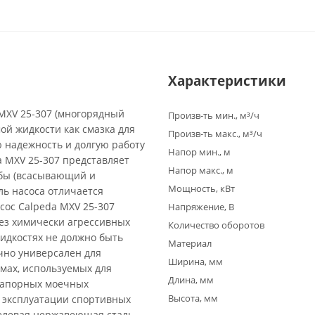
Характеристики
MXV 25-307 (многорядный
Произв-ть мин., м³/ч
ой жидкости как смазка для
Произв-ть макс., м³/ч
 надежность и долгую работу
Напор мин., м
a MXV 25-307 представляет
Напор макс., м
убы (всасывающий и
Мощность, кВт
ь насоса отличается
ос Calpeda MXV 25-307
Напряжение, В
ез химически агрессивных
Количество оборотов
жидкостях не должно быть
Материал
чно универсален для
Ширина, мм
мах, используемых для
Длина, мм
напорных моечных
Высота, мм
и эксплуатации спортивных
елевая нержавеющая сталь,