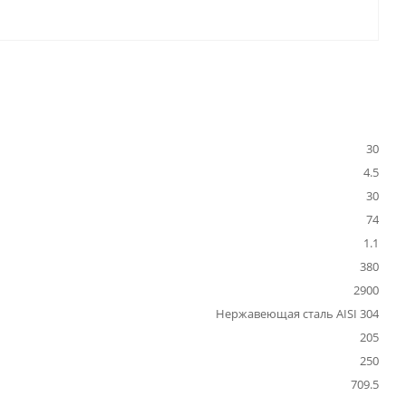
30
4.5
30
74
1.1
380
2900
Нержавеющая сталь AISI 304
205
250
709.5