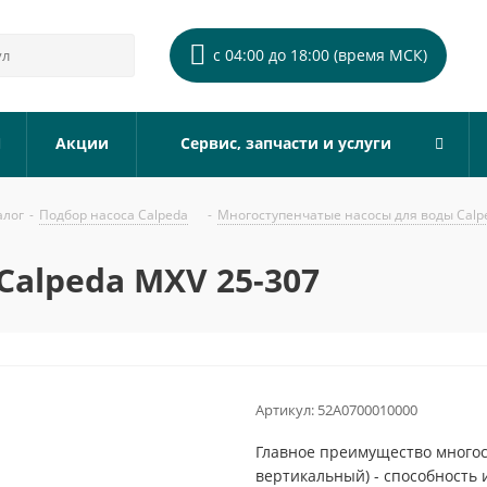
с 04:00 до 18:00 (время МСК)
Акции
Сервис, запчасти и услуги
алог
-
Подбор насоса Calpeda
-
Многоступенчатые насосы для воды Calp
alpeda MXV 25-307
Артикул:
52A0700010000
Главное преимущество многос
вертикальный) - способность