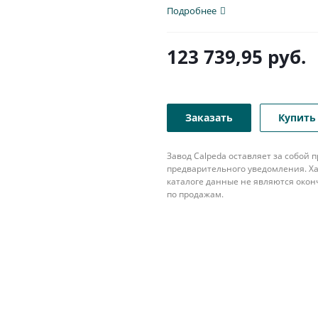
для...
Подробнее
123 739,95
руб.
Заказать
Купить 
Завод Calpeda оставляет за собой
предварительного уведомления. Ха
каталоге данные не являются око
по продажам.