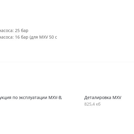
асоса: 25 бар
соса: 16 бар (для MXV 50 с
укция по эксплуатации MXV-B,
Деталировка MXV
825,4 кб