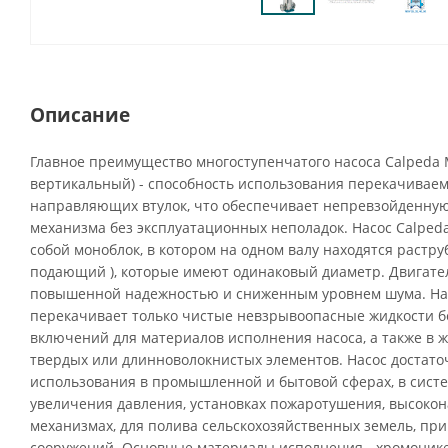
Описание
Главное преимущество многоступенчатого насоса Calpeda 
вертикальный) - способность использования перекачиваем
направляющих втулок, что обеспечивает непревзойденную
механизма без эксплуатационных неполадок. Насос Calped
собой моноблок, в котором на одном валу находятся растр
подающий ), которые имеют одинаковый диаметр. Двигател
повышенной надежностью и сниженным уровнем шума. Нас
перекачивает только чистые невзрывоопасные жидкости б
включений для материалов исполнения насоса, а также в 
твердых или длинноволокнистых элементов. Насос достато
использования в промышленной и бытовой сферах, в систе
увеличения давления, установках пожаротушения, высоко
механизмах, для полива сельскохозяйственных земель, пр
сооружений. Основные материалы исполнения - хромоник