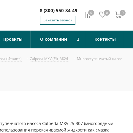
8 (800) 550-84-49
0
0
0
0
Заказать звонок
Проекты
О компании
Контакты
eda (Италия)
-
Calpeda MXV (EI), MXVL
-
Многоступенчатый насос
тупенчатого насоса Calpeda MXV 25-307 (многорядный
 использования перекачиваемой жидкости как смазка