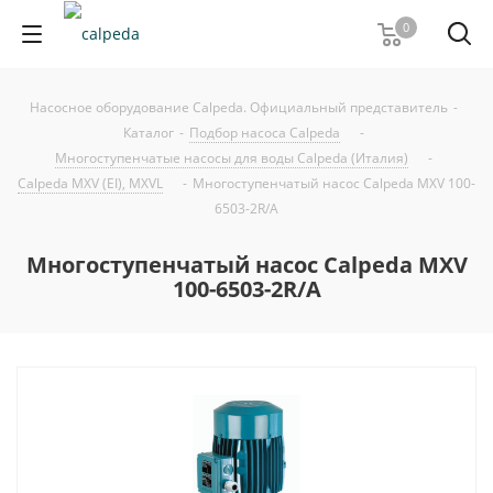
0
Насосное оборудование Calpeda. Официальный представитель
-
Каталог
-
Подбор насоса Calpeda
-
Многоступенчатые насосы для воды Calpeda (Италия)
-
Calpeda MXV (EI), MXVL
-
Многоступенчатый насос Calpeda MXV 100-
6503-2R/A
Многоступенчатый насос Calpeda MXV
100-6503-2R/A