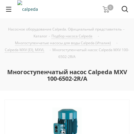
0
Насосное оборудование Calpeda. Официальный представитель
-
Каталог
-
Подбор насоса Calpeda
-
Многоступенчатые насосы для воды Calpeda (Италия)
-
Calpeda MXV (EI), MXVL
-
Многоступенчатый насос Calpeda MXV 100-
6502-2R/A
Многоступенчатый насос Calpeda MXV
100-6502-2R/A