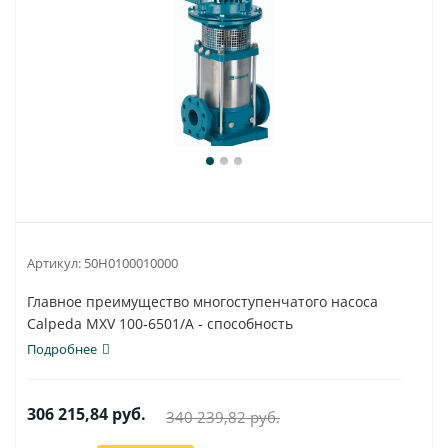
Артикул:
50H0100010000
Главное преимущество многоступенчатого насоса
Calpeda MXV 100-6501/A - способность
использования...
Подробнее
306 215,84
руб.
340 239,82
руб.