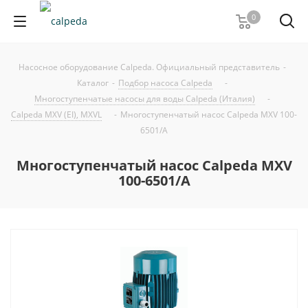
0
Насосное оборудование Calpeda. Официальный представитель
-
Каталог
-
Подбор насоса Calpeda
-
Многоступенчатые насосы для воды Calpeda (Италия)
-
Calpeda MXV (EI), MXVL
-
Многоступенчатый насос Calpeda MXV 100-
6501/A
Многоступенчатый насос Calpeda MXV
100-6501/A