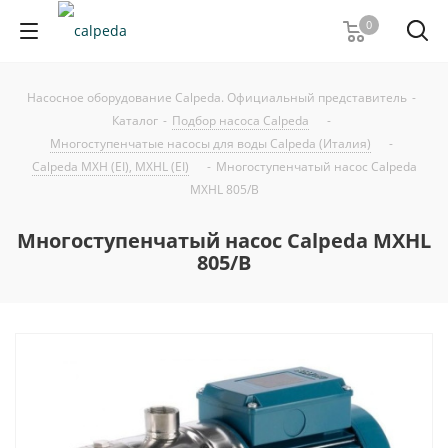
0
Насосное оборудование Calpeda. Официальный представитель
-
Каталог
-
Подбор насоса Calpeda
-
Многоступенчатые насосы для воды Calpeda (Италия)
-
Calpeda MXH (EI), MXHL (EI)
-
Многоступенчатый насос Calpeda
MXHL 805/B
Многоступенчатый насос Calpeda MXHL
805/B