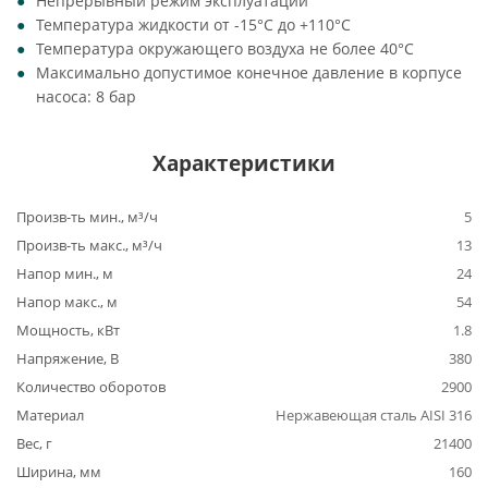
Непрерывный режим эксплуатации
Температура жидкости от -15°C до +110°C
Температура окружающего воздуха не более 40°C
Максимально допустимое конечное давление в корпусе
насоса: 8 бар
Характеристики
Произв-ть мин., м³/ч
5
Произв-ть макс., м³/ч
13
Напор мин., м
24
Напор макс., м
54
Мощность, кВт
1.8
Напряжение, В
380
Количество оборотов
2900
Материал
Нержавеющая сталь AISI 316
Вес, г
21400
Ширина, мм
160