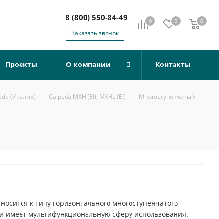
8 (800) 550-84-49
0
0
0
0
Заказать звонок
Проекты
О компании
Контакты
eda (Италия)
-
Calpeda MXH (EI), MXHL (EI)
-
Многоступенчатый
тносится к типу горизонтального многоступенчатого
и имеет мультифункциональную сферу использования.