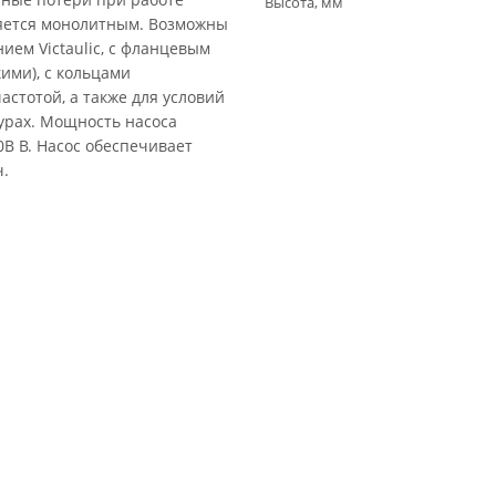
Высота, мм
ляется монолитным. Возможны
ем Victaulic, c фланцевым
ими), с кольцами
астотой, а также для условий
рах. Мощность насоса
0В В. Насос обеспечивает
ч.