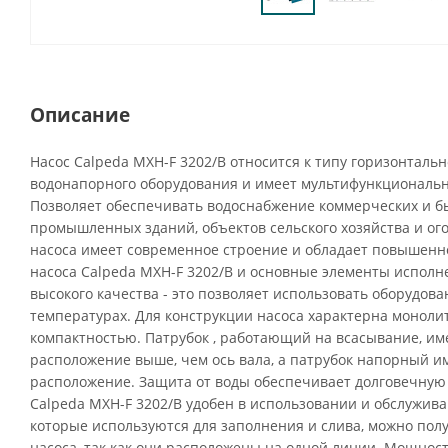
Описание
Насос Calpeda MXH-F 3202/B относится к типу горизонталь
водонапорного оборудования и имеет мультифункциональн
Позволяет обеспечивать водоснабжение коммерческих и б
промышленных зданий, объектов сельского хозяйства и ог
насоса имеет современное строение и обладает повышенн
насоса Calpeda MXH-F 3202/B и основные элементы испол
высокого качества - это позволяет использовать оборудов
температурах. Для конструкции насоса характерна монолит
компактностью. Патрубок , работающий на всасывание, им
расположение выше, чем ось вала, а патрубок напорный и
расположение. Защита от воды обеспечивает долговечную 
Calpeda MXH-F 3202/B удобен в использовании и обслуживан
которые используются для заполнения и слива, можно пол
насоса, так как они расположены на одной линии. Мощнос