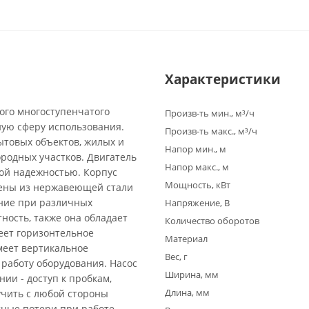
Характеристики
ного многоступенчатого
Произв-ть мин., м³/ч
ую сферу использования.
Произв-ть макс., м³/ч
ытовых объектов, жилых и
Напор мин., м
ородных участков. Двигатель
Напор макс., м
ой надежностью. Корпус
Мощность, кВт
нены из нержавеющей стали
ание при различных
Напряжение, В
ность, также она обладает
Количество оборотов
еет горизонтельное
Материал
меет вертикальное
Вес, г
работу оборудования. Насос
Ширина, мм
ии - доступ к пробкам,
Длина, мм
учить с любой стороны
тные потери при работе