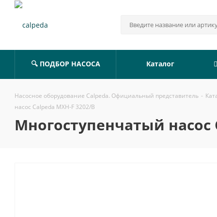
🔍 ПОДБОР НАСОСА
Каталог
Насосное оборудование Calpeda. Официальный представитель
-
Кат
насос Calpeda MXH-F 3202/B
Многоступенчатый насос C