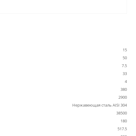
15
50
7.5
33
4
380
2900
Нержавеющая сталь AISI 304
38500
180
517.5