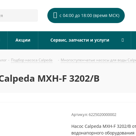
с 04:00 до 18:00 (время МСК)
Акции
Сервис, запчасти и услуги
алог
-
Подбор насоса Calpeda
-
Многоступенчатые насосы для воды Calp
alpeda MXH-F 3202/B
Артикул:
6225020000002
Насос Calpeda MXH-F 3202/B о
водонапорного оборудования 