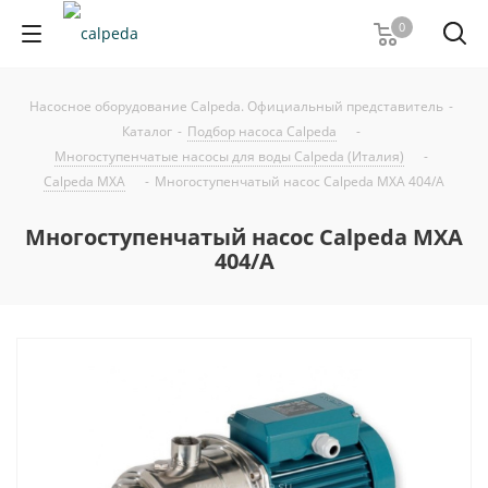
0
Насосное оборудование Calpeda. Официальный представитель
-
Каталог
-
Подбор насоса Calpeda
-
Многоступенчатые насосы для воды Calpeda (Италия)
-
Calpeda MXA
-
Многоступенчатый насос Calpeda MXA 404/A
Многоступенчатый насос Calpeda MXA
404/A