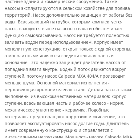
частные здания и коммерческие сооружения. Также
насосы эксплуатируются в сельском хозяйстве для полива
территорий. Насос дополнительно защищен от работы без
воды. Всасывающий патрубок, которым комплектуется
насос, находится выше насосного вала и обеспечивает
функцию самовсасывания. Насос не требуется полностью
заливать водой перед исполдьзованием. Корпус имеет
монолитную конструкцию, открыт только с одной стороны,
а монолитными являются соединительная часть и
основание - это надежно защищает двигатель насоса от
попадания влаги внутрь. Водный поток движется вокруг
ступеней, поэтому насос Calpeda MXA 404/A производит
меньше шума. Основной материал исполнения -
нержавеющая хромоникелевая сталь. Детали насоса также
выполнены из высококачественных материалов: корпус
ступени, всасывающая часть и рабочее колесо - норил,
механическое уплотнение - керамика. Подобные
материалы предотвращают коррозию и окисление, что
позволяет эксплуатировать насос долгие годы. Двигатель
имеет современную конструкцию и справляется с
интенсивными нагрузками. Мощность насоса Calpeda MXA