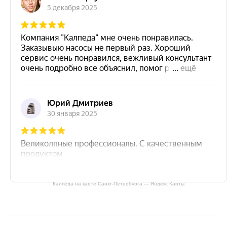
Калпеда на карте Санкт‑Петербурга — Яндекс Карты